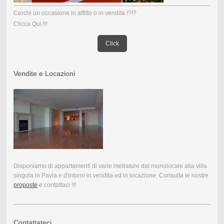
Cerchi un occasione in affitto o in vendita !?!?
Clicca Qui !!!
Click
Vendite e Locazioni
Disponiamo di appartamenti di varie metrature dal monolocale alla villa
singola in Pavia e d'intorni in vendita ed in locazione. Consulta le nostre
proposte
e contattaci !!!
Contattateci